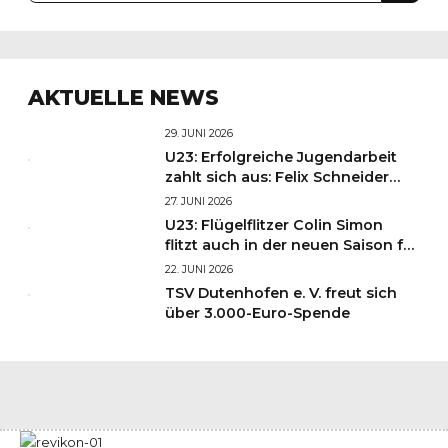
AKTUELLE NEWS
29. JUNI 2026
U23: Erfolgreiche Jugendarbeit
zahlt sich aus: Felix Schneider
und Finn Krumbiegel starten in
27. JUNI 2026
Liga 3!
U23: Flügelflitzer Colin Simon
flitzt auch in der neuen Saison für
die HSG!
22. JUNI 2026
TSV Dutenhofen e. V. freut sich
über 3.000-Euro-Spende