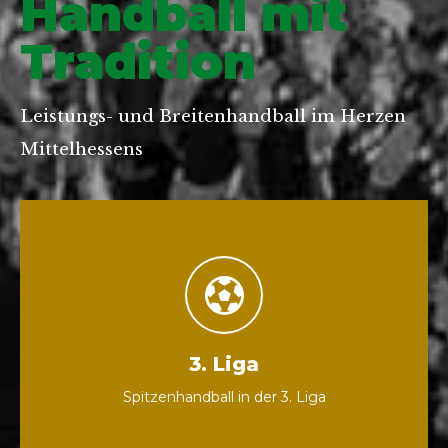
Handball mit
Tradition
Leistungs- und Breitenhandball im Herzen
Mittelhessens
3. Liga
Spitzenhandball in der 3. Liga