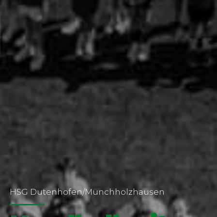
HSG Dutenhofen/Münchholzhausen