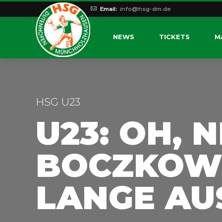
Email:
info@hsg-dm.de
NEWS
TICKETS
M
HSG U23
U23: OH, 
BOCZKOWS
LANGE AU