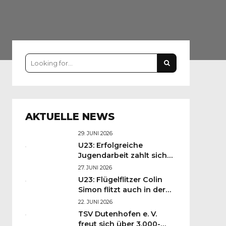
AKTUELLE NEWS
29. JUNI 2026
U23: Erfolgreiche
Jugendarbeit zahlt sich
aus: Felix Schneider und
27. JUNI 2026
Finn Krumbiegel starten
U23: Flügelflitzer Colin
in Liga 3!
Simon flitzt auch in der
neuen Saison für die HSG!
22. JUNI 2026
TSV Dutenhofen e. V.
freut sich über 3.000-