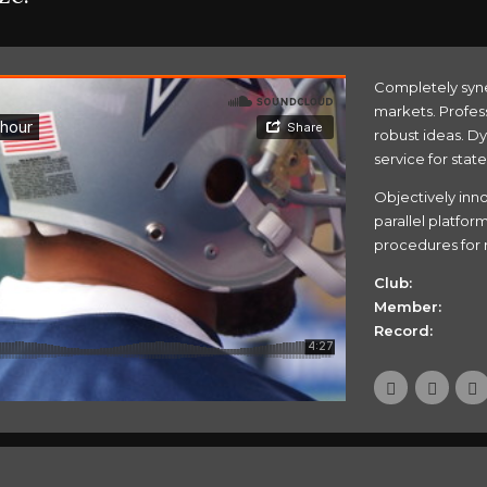
Completely syne
markets. Profes
robust ideas. D
service for stat
Objectively in
parallel platfor
procedures for r
Club:
Member:
Record: