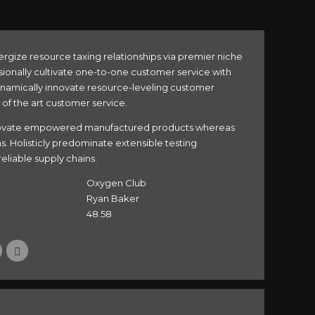
rgize resource taxing relationships via premier niche
sionally cultivate one-to-one customer service with
ynamically innovate resource-leveling customer
e of the art customer service.
novate empowered manufactured products whereas
ms. Holisticly predominate extensible testing
eliable supply chains.
Oxygen Club
Ryan Baker
48.58