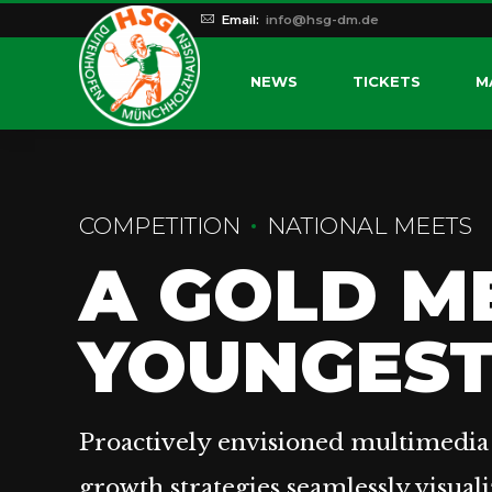
Email:
info@hsg-dm.de
NEWS
TICKETS
M
COMPETITION
NATIONAL MEETS
A GOLD M
YOUNGES
Proactively envisioned multimedia
growth strategies seamlessly visuali