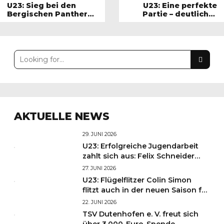
U23: Sieg bei den
U23: Eine perfekte
Bergischen Panthern –
Partie – deutlicher
Marius Göbner
Heimsieg gegen den
vernagelt das Tor!
Tabellendritten!
AKTUELLE NEWS
29. JUNI 2026
U23: Erfolgreiche Jugendarbeit
zahlt sich aus: Felix Schneider
und Finn Krumbiegel starten in
27. JUNI 2026
Liga 3!
U23: Flügelflitzer Colin Simon
flitzt auch in der neuen Saison für
die HSG!
22. JUNI 2026
TSV Dutenhofen e. V. freut sich
über 3.000-Euro-Spende