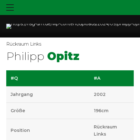
Rückraum Links
Philipp
Opitz
#Q
#A
Jahrgang
2002
Größe
196cm
Rückraum
Position
Links