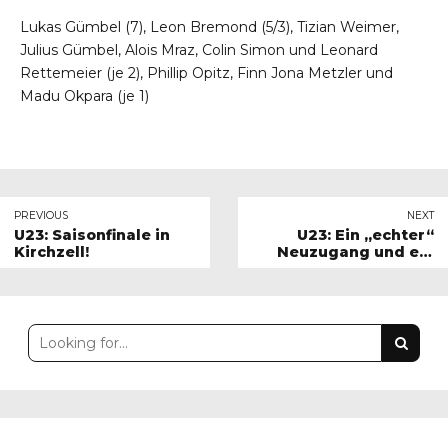
Lukas Gümbel (7), Leon Bremond (5/3), Tizian Weimer,
Julius Gümbel, Alois Mraz, Colin Simon und Leonard
Rettemeier (je 2), Phillip Opitz, Finn Jona Metzler und
Madu Okpara (je 1)
PREVIOUS
NEXT
U23: Saisonfinale in
U23: Ein „echter“
Kirchzell!
Neuzugang und ein
echter Gewinn!