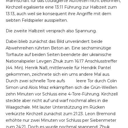
Mannschaft für das couragierte Auftreten nicht belohnen,
Kirchzell egalisierte eine 13:11 Führung zur Halbzeit zum
13:13, auch weil sie konsequent ihre Angriffe mit dem
siebten Feldspieler ausspielten.
Die zweite Halbzeit versprach also Spannung.
Dabei blieb zunächst das Bild unverändert: beide
Abwehrreihen rührten Beton an. Eine sechsminütige
Torflaute auf beiden Seiten beendete der ukrainische
Nationalspieler Levgen Zhuk zum 16:17 Anschlusstreffer
(44. Min). Henrik Naß, mittlerweile für Hendrik Pantel
gekommen, zeichnete sich ein ums andere Mal aus.
Durch zwei schnelle Tore aufs leere Tor durch Colin
Simon und Alois Mraz erkämpften sich die Grün-Weißen
zehn Minuten vor Schluss eine 4-Tore-Führung. Kirchzell
steckte aber nicht auf und warf nochmal alles in die
Waagschale. Mit lauter Unterstützung im Rücken
verkürzte Kirchzell zunächst zum 21:23. Leon Bremond
erhöhte nur zwei Minuten vor Schluss per Siebenmeter
zum 24:21. Doch es wurde nochmal spannend: Zhuk