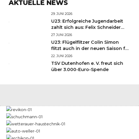
AKTUELLE NEWS
29. JUNI 2026
U23: Erfolgreiche Jugendarbeit
zahlt sich aus: Felix Schneider
und Finn Krumbiegel starten in
27. JUNI 2026
Liga 3!
U23: Flügelflitzer Colin Simon
flitzt auch in der neuen Saison für
die HSG!
22. JUNI 2026
TSV Dutenhofen e. V. freut sich
über 3.000-Euro-Spende