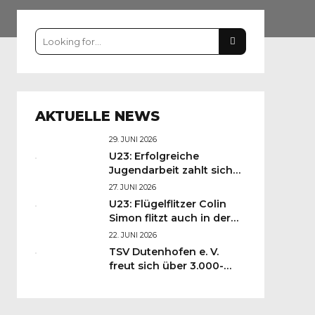
AKTUELLE NEWS
29. JUNI 2026
U23: Erfolgreiche
Jugendarbeit zahlt sich
aus: Felix Schneider und
27. JUNI 2026
Finn Krumbiegel starten
U23: Flügelflitzer Colin
in Liga 3!
Simon flitzt auch in der
neuen Saison für die HSG!
22. JUNI 2026
TSV Dutenhofen e. V.
freut sich über 3.000-
Euro-Spende