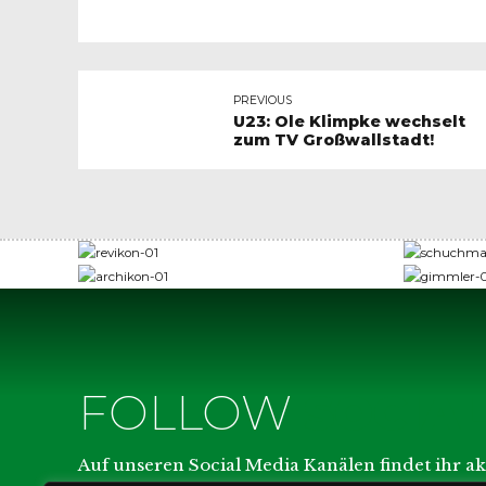
PREVIOUS
U23: Ole Klimpke wechselt
zum TV Großwallstadt!
FOLLOW
SOCIA
Auf unseren Social Media Kanälen findet ihr a