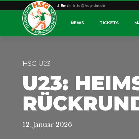
Email:
info@hsg-dm.de
NEWS
TICKETS
M
HSG U23
U23: HEIM
RÜCKRUND
12. Januar 2026