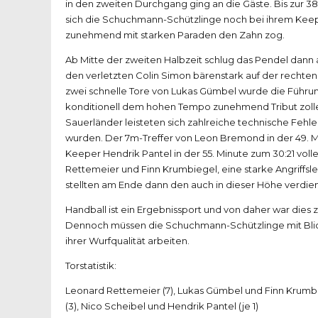
in den zweiten Durchgang ging an die Gäste. Bis zur 38
sich die Schuchmann-Schützlinge noch bei ihrem Kee
zunehmend mit starken Paraden den Zahn zog.
Ab Mitte der zweiten Halbzeit schlug das Pendel dann 
den verletzten Colin Simon bärenstark auf der rechten 
zwei schnelle Tore von Lukas Gümbel wurde die Führun
konditionell dem hohen Tempo zunehmend Tribut zollen
Sauerländer leisteten sich zahlreiche technische Fehl
wurden. Der 7m-Treffer von Leon Bremond in der 49. Min
Keeper Hendrik Pantel in der 55. Minute zum 30:21 vo
Rettemeier und Finn Krumbiegel, eine starke Angriffsleis
stellten am Ende dann den auch in dieser Höhe verdie
Handball ist ein Ergebnissport und von daher war dies
Dennoch müssen die Schuchmann-Schützlinge mit Blic
ihrer Wurfqualität arbeiten.
Torstatistik:
Leonard Rettemeier (7), Lukas Gümbel und Finn Krumbieg
(3), Nico Scheibel und Hendrik Pantel (je 1)