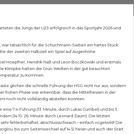
teten die Jungs der U23 erfolgreich in das Sportjahr 2026 und
t, war tatsächlich für die Schuchmann-Sieben ein hartes Stück
tte der zweiten Halbzeit ein Spiel auf Augenhöhe.
 Noel Hoepfner, Hendrik Naß und Leon Boczkowski und erstmals
le Klimpke hatten die Grün-Weißen in der gut besuchten
stemperatur zu kommen.
 Gäste glichen die schnelle Führung der HSG nicht nur aus, sondern
eser frühen Phase war erkennbar, dass die Mittelhessen in der
 noch nicht vollständig abstellen konnten.
r eine 7:4-Führung (13. Minute, durch Lukas Gümbel) und bis 5
ändern (14:10. 26. Minute durch Leonard Zaum). Die letzten
ehr fehlerbehaftet, abschlussschwach – einfach vogelwild! Die
oglou, bis zum Seitenwechsel auf 14:12 heran und auch der Start