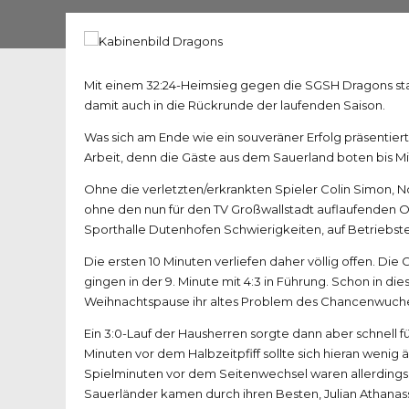
Mit einem 32:24-Heimsieg gegen die SGSH Dragons star
damit auch in die Rückrunde der laufenden Saison.
Was sich am Ende wie ein souveräner Erfolg präsentier
Arbeit, denn die Gäste aus dem Sauerland boten bis Mi
Ohne die verletzten/erkrankten Spieler Colin Simon,
ohne den nun für den TV Großwallstadt auflaufenden O
Sporthalle Dutenhofen Schwierigkeiten, auf Betrieb
Die ersten 10 Minuten verliefen daher völlig offen. Die
gingen in der 9. Minute mit 4:3 in Führung. Schon in di
Weihnachtspause ihr altes Problem des Chancenwuchers
Ein 3:0-Lauf der Hausherren sorgte dann aber schnell fü
Minuten vor dem Halbzeitpfiff sollte sich hieran wenig 
Spielminuten vor dem Seitenwechsel waren allerdings s
Sauerländer kamen durch ihren Besten, Julian Athanass