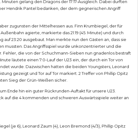
. Minuten gelang den Dragons der 17:17-Ausgleich. Dabei durften
per Hendrik Pantel bedanken, der dem gegnerischen Angriff
aber zugunsten der Mittelhessen aus. Finn Krumbiegel, der für
Außenbahn agierte, markierte das 21:19 (45. Minute) und durch
g auf 23:20 ausgebaut. Man merkte nun den Gästen an, dass sie
 mussten. Das Angriffsspiel wurde unkonzentrierter und die
er. Fehler, die von der Schuchmann-Sieben nun gnadenlos bestraft
ute läutete einen 7:0-Lauf der U23 ein, der durch ein Tor von
llendet wurde. Dazwischen hatten die beiden Youngsters, Leonard
tung gezeigt und Tor auf Tor markiert. 2 Treffer von Phillip Opitz
nten Sieg der Grün-Weißen sicher.
 zum Ende hin ein guter Rückrunden-Auftakt für unsere U23.
k auf die 4 kommenden und schweren Auswärtsspiele weiter an
el (je 6), Leonard Zaum (4), Leon Bremond (4/3), Phillip Opitz