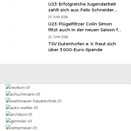
U23: Erfolgreiche Jugendarbeit
zahlt sich aus: Felix Schneider
und Finn Krumbiegel starten in
27. JUNI 2026
Liga 3!
U23: Flügelflitzer Colin Simon
flitzt auch in der neuen Saison für
die HSG!
22. JUNI 2026
TSV Dutenhofen e. V. freut sich
über 3.000-Euro-Spende