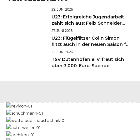
29. JUNI 2026
U23: Erfolgreiche Jugendarbeit
zahlt sich aus: Felix Schneider
und Finn Krumbiegel starten in
27. JUNI 2026
Liga 3!
U23: Flügelflitzer Colin Simon
flitzt auch in der neuen Saison für
die HSG!
22. JUNI 2026
TSV Dutenhofen e. V. freut sich
über 3.000-Euro-Spende