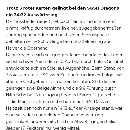
Trotz 3 roter Karten gelingt bei den SGSH Dragons
ein 34:32 Auswärtssieg!
Da musste der neue Chefcoach Jan Schuchmann erst
einmal kräftig durchatmen: In einer, zugegebenermaßen
unnötig spannenden und hektischen Schlussphase
behielten seine Schützlinge beim Staffelneuling aus
Halver die Oberhand.
Dabei machte sich sein junges Team mehrfach das Leben
selbst schwer. Nach dem 1:0 Auftakt durch Lukas Gümbel
entwickelte sich ein Spiel auf Augenhöhe. Beim Stand von
7:6 kassierte die HSG zwei Zeitstrafen in kurzer Folge, was
aber die Gastgeber nicht nutzen konnten. Stattdessen
gelangen zwei Ballgewinne und die 9:6 Führung durch
Niko Scheibel. Neuzugang Leonard Zaum fügte sich gut
in die Mannschaft ein und erhöhte auf 13:9. Dass zur
Halbzeit dennoch nur ein 14:13 auf der Anzeige stand, war
einerseits der mangelnden Chancenverwertung
geschuldet, andererseits fand die Abwehr gegen Felix
Jaeger (7 Feldtore) nur wenig Mittel.