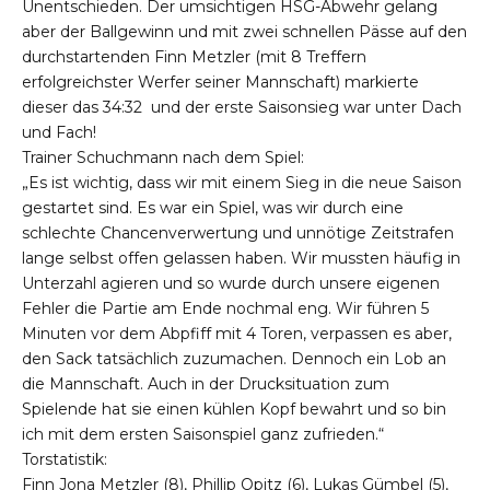
Unentschieden. Der umsichtigen HSG-Abwehr gelang
aber der Ballgewinn und mit zwei schnellen Pässe auf den
durchstartenden Finn Metzler (mit 8 Treffern
erfolgreichster Werfer seiner Mannschaft) markierte
dieser das 34:32 und der erste Saisonsieg war unter Dach
und Fach!
Trainer Schuchmann nach dem Spiel:
„Es ist wichtig, dass wir mit einem Sieg in die neue Saison
gestartet sind. Es war ein Spiel, was wir durch eine
schlechte Chancenverwertung und unnötige Zeitstrafen
lange selbst offen gelassen haben. Wir mussten häufig in
Unterzahl agieren und so wurde durch unsere eigenen
Fehler die Partie am Ende nochmal eng. Wir führen 5
Minuten vor dem Abpfiff mit 4 Toren, verpassen es aber,
den Sack tatsächlich zuzumachen. Dennoch ein Lob an
die Mannschaft. Auch in der Drucksituation zum
Spielende hat sie einen kühlen Kopf bewahrt und so bin
ich mit dem ersten Saisonspiel ganz zufrieden.“
Torstatistik:
Finn Jona Metzler (8), Phillip Opitz (6), Lukas Gümbel (5),