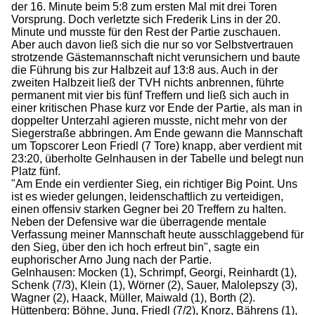
der 16. Minute beim 5:8 zum ersten Mal mit drei Toren
Vorsprung. Doch verletzte sich Frederik Lins in der 20.
Minute und musste für den Rest der Partie zuschauen.
Aber auch davon ließ sich die nur so vor Selbstvertrauen
strotzende Gästemannschaft nicht verunsichern und baute
die Führung bis zur Halbzeit auf 13:8 aus. Auch in der
zweiten Halbzeit ließ der TVH nichts anbrennen, führte
permanent mit vier bis fünf Treffern und ließ sich auch in
einer kritischen Phase kurz vor Ende der Partie, als man in
doppelter Unterzahl agieren musste, nicht mehr von der
Siegerstraße abbringen. Am Ende gewann die Mannschaft
um Topscorer Leon Friedl (7 Tore) knapp, aber verdient mit
23:20, überholte Gelnhausen in der Tabelle und belegt nun
Platz fünf.
"Am Ende ein verdienter Sieg, ein richtiger Big Point. Uns
ist es wieder gelungen, leidenschaftlich zu verteidigen,
einen offensiv starken Gegner bei 20 Treffern zu halten.
Neben der Defensive war die überragende mentale
Verfassung meiner Mannschaft heute ausschlaggebend für
den Sieg, über den ich hoch erfreut bin", sagte ein
euphorischer Arno Jung nach der Partie.
Gelnhausen: Mocken (1), Schrimpf, Georgi, Reinhardt (1),
Schenk (7/3), Klein (1), Wörner (2), Sauer, Malolepszy (3),
Wagner (2), Haack, Müller, Maiwald (1), Borth (2).
Hüttenberg: Böhne, Jung, Friedl (7/2), Knorz, Bährens (1),