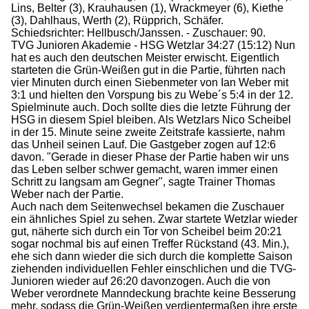
Lins, Belter (3), Krauhausen (1), Wrackmeyer (6), Kiethe
(3), Dahlhaus, Werth (2), Rüpprich, Schäfer.
Schiedsrichter: Hellbusch/Janssen. - Zuschauer: 90.
TVG Junioren Akademie - HSG Wetzlar 34:27 (15:12) Nun
hat es auch den deutschen Meister erwischt. Eigentlich
starteten die Grün-Weißen gut in die Partie, führten nach
vier Minuten durch einen Siebenmeter von Ian Weber mit
3:1 und hielten den Vorspung bis zu Webe´s 5:4 in der 12.
Spielminute auch. Doch sollte dies die letzte Führung der
HSG in diesem Spiel bleiben. Als Wetzlars Nico Scheibel
in der 15. Minute seine zweite Zeitstrafe kassierte, nahm
das Unheil seinen Lauf. Die Gastgeber zogen auf 12:6
davon. "Gerade in dieser Phase der Partie haben wir uns
das Leben selber schwer gemacht, waren immer einen
Schritt zu langsam am Gegner", sagte Trainer Thomas
Weber nach der Partie.
Auch nach dem Seitenwechsel bekamen die Zuschauer
ein ähnliches Spiel zu sehen. Zwar startete Wetzlar wieder
gut, näherte sich durch ein Tor von Scheibel beim 20:21
sogar nochmal bis auf einen Treffer Rückstand (43. Min.),
ehe sich dann wieder die sich durch die komplette Saison
ziehenden individuellen Fehler einschlichen und die TVG-
Junioren wieder auf 26:20 davonzogen. Auch die von
Weber verordnete Manndeckung brachte keine Besserung
mehr, sodass die Grün-Weißen verdientermaßen ihre erste