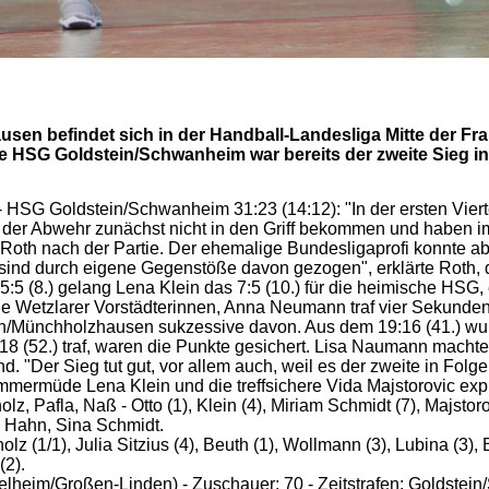
en befindet sich in der Handball-Landesliga Mitte der Fr
e HSG Goldstein/Schwanheim war bereits der zweite Sieg in
G Goldstein/Schwanheim 31:23 (14:12): "In der ersten Vierte
 der Abwehr zunächst nicht in den Griff bekommen und haben i
Roth nach der Partie. Der ehemalige Bundesligaprofi konnte ab
sind durch eigene Gegenstöße davon gezogen", erklärte Roth, de
:5 (8.) gelang Lena Klein das 7:5 (10.) für die heimische HSG, 
r die Wetzlarer Vorstädterinnen, Anna Neumann traf vier Sekund
/Münchholzhausen sukzessive davon. Aus dem 19:16 (41.) wurd
8 (52.) traf, waren die Punkte gesichert. Lisa Naumann machte
d. "Der Sieg tut gut, vor allem auch, weil es der zweite in Folge 
immermüde Lena Klein und die treffsichere Vida Majstorovic expl
Pafla, Naß - Otto (1), Klein (4), Miriam Schmidt (7), Majstoro
, Hahn, Sina Schmidt.
(1/1), Julia Sitzius (4), Beuth (1), Wollmann (3), Lubina (3), B
(2).
elheim/Großen-Linden) - Zuschauer: 70 - Zeitstrafen: Goldste