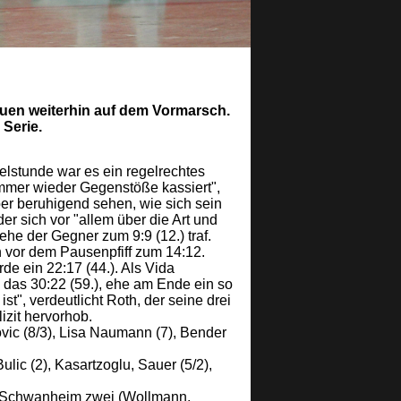
auen weiterhin auf dem Vormarsch.
 Serie.
lstunde war es ein regelrechtes
mmer wieder Gegenstöße kassiert",
er beruhigend sehen, wie sich sein
r sich vor "allem über die Art und
ehe der Gegner zum 9:9 (12.) traf.
en vor dem Pausenpfiff zum 14:12.
e ein 22:17 (44.). Als Vida
 das 30:22 (59.), ehe am Ende ein so
ist", verdeutlicht Roth, der seine drei
izit hervorhob.
vic (8/3), Lisa Naumann (7), Bender
ulic (2), Kasartzoglu, Sauer (5/2),
in/Schwanheim zwei (Wollmann,