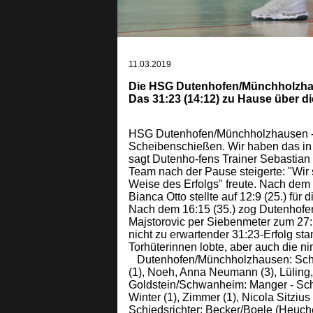
11.03.2019
Die HSG Dutenhofen/Münchholzhaus
Das 31:23 (14:12) zu Hause über di
HSG Dutenhofen/Münchholzhausen - HS
Scheibenschießen. Wir haben das in
sagt Dutenho-fens Trainer Sebastian 
Team nach der Pause steigerte: "Wir 
Weise des Erfolgs" freute. Nach dem 5
Bianca Otto stellte auf 12:9 (25.) fü
Nach dem 16:15 (35.) zog Dutenhofen
Majstorovic per Siebenmeter zum 27:1
nicht zu erwartender 31:23-Erfolg stan
Torhüterinnen lobte, aber auch die n
Dutenhofen/Münchholzhausen: Scholz, 
(1), Noeh, Anna Neumann (3), Lüling
Goldstein/Schwanheim: Manger - Scholz 
Winter (1), Zimmer (1), Nicola Sitzius 
Schiedsrichter: Becker/Boele (Heuch